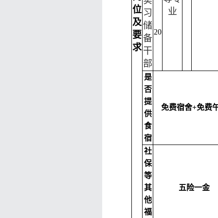
实
位
业
习
及
储
20
要
备
求
干
部
是
否
提
免费宿舍
+免费
供
食
宿
社
保
等
其
五险一金
他
福