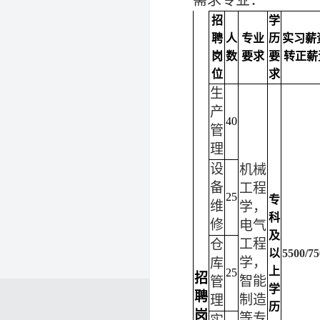
需求专业：
招
学
聘
人
专业
历
实习薪
岗
数
要求
要
转正薪
位
求
生
产
40
管
理
设
机械
备
工程
25
专
维
学，
科
修
电气
及
工程
仓
以
5500/75
学，
库
上
25
招
智能
管
学
聘
制造
理
历
岗
等专