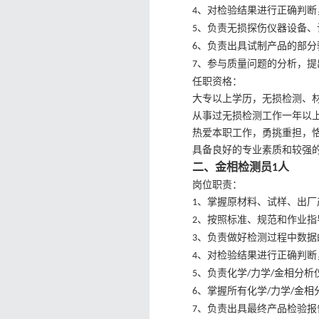
、对检验结果进行正确判断
4
、负责无损探伤仪器设备、
5
、负责出具试制产品的部分
6
、参与质量问题的分析，提
7
任职资格：
大专以上学历，无损检测、
从事过无损检测工作一年以
热爱本职工作，勇挑重担，
具备良好的专业素质和较强
二、金相检测员
人
1
岗位职责：
、掌握原材料、试样、出厂
1
、按照标准、规范和作业指
2
、负责做好检测过程中数据
3
、对检验结果进行正确判断
4
、负责
化学
力学
金相分析
5
/
/
、掌握所有
化学
力学
金相
6
/
/
、负责出具最终产品检验报
7