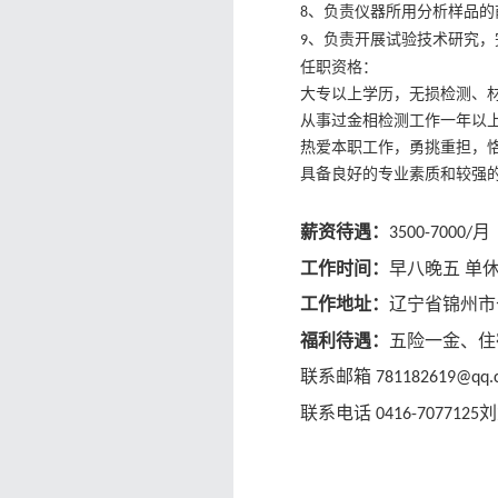
、负责仪器所用分析样品的
8
、负责开展试验技术研究，
9
任职资格：
大专以上学历，无损检测、
从事过金相检测工作一年以
热爱本职工作，勇挑重担，
具备良好的专业素质和较强
薪资待遇：
月
3500-7000/
工作时间：
早八晚五
单
工作地址：
辽宁省锦州市
福利待遇：
五险一金、住
联系
邮箱
781182619@qq.
联系电话
刘
0416-
7077125