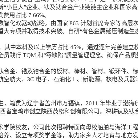
新
“小巨人”企业、钛及钛合金产业链链主企业和国家高新技
研发费用占比 7.66%。
数智化双驱动战略。由国家
863 计划首席专
家等高层
大专项并取得技术突破。自研“有色金属延压制造生态管
 人，其中本科及以上学历占比 45%，通过逐年
完善建立
全员践行
TQM 和“零缺陷”质量管理理念。确保产
钛合金、锆及锆合金的板材、棒材、管材、锻
环件、
航空航天、
3C 电子、石油化工、新能源、核电及兵
生，籍贯为辽宁省盖州市万福镇，
2011 年毕业于
其于陕西省宝鸡市创立陕西茂松科创有限公司，深耕钛及
术学院校友，公司此次招聘特面向母校船舶与
海洋工
培养、设立专项奖学金等，助力家乡人才培育与地方