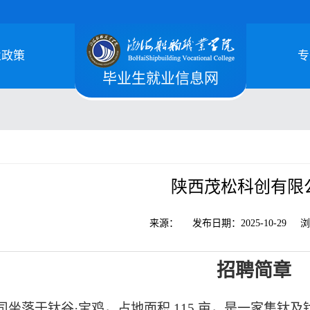
业政策
专
毕业生就业信息网
陕西茂松科创有限
来源：
发布日期：
2025-10-29
浏
招聘简章
司坐落于钛谷
·宝鸡，占地面积 115 亩，是一
家集钛及