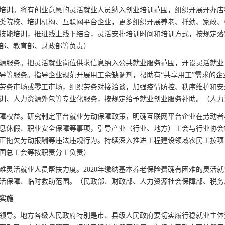
培训。将有创业意愿的灵活就业人员纳入创业培训范围，组织开展开办店
类院校、培训机构、互联网平台企业，更多组织开展养老、托幼、家政、
技能培训，推进线上线下结合，灵活安排培训时间和培训方式，按规定落
部、教育部、财政部等负责）
源服务。把灵活就业岗位供求信息纳入公共就业服务范围，开设灵活就业
导等服务。指导企业规范开展用工余缺调剂，帮助有“共享用工”需求的
劳务市场或零工市场，组织劳务对接洽谈，加强疫情防控、秩序维护和安
训、人力资源外包等专业化服务，按规定给予就业创业服务补助。（人力
障权益。研究制定平台就业劳动保障政策，明确互联网平台企业在劳动者
息休假、职业安全保障等事项，引导产业（行业、地方）工会与行业协会
正拖欠劳动报酬等违法违规行为。持续深入推进工程建设领域农民工按项
国总工会等按职责分工负责）
难灵活就业人员帮扶力度。2020年缴纳基本养老保险费确有困难的灵活
活保障、临时救助范围。（民政部、财政部、人力资源社会保障部、税务
实施
领导。地方各级人民政府特别是市、县级人民政府要切实履行稳就业主体