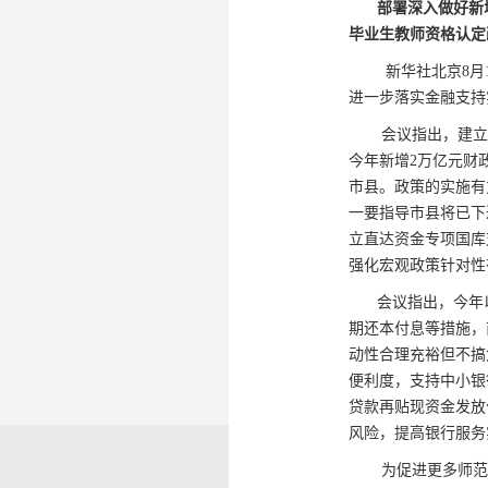
部署深入做好新增
毕业生教师资格认定
新华社北京8月1
进一步落实金融支持
会议指出，建立特
今年新增2万亿元财
市县。政策的实施有
一要指导市县将已下
立直达资金专项国库
强化宏观政策针对性
会议指出，今年以
期还本付息等措施，
动性合理充裕但不搞
便利度，支持中小银
贷款再贴现资金发放
风险，提高银行服务
为促进更多师范毕